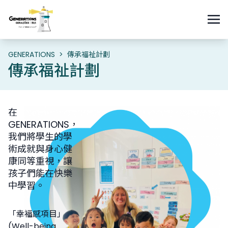
GENERATIONS
>
傳承福祉計劃
傳承福祉計劃
在
GENERATIONS，
我們將學生的學
術成就與身心健
康同等重視，讓
孩子們能在快樂
中學習。
「幸福感項目」
(Well-being